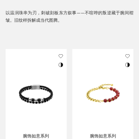
以温润珠串为刃，刺破刻板东方叙事——不喧哗的叛逆藏于腕间褶
皱。旧纹样拆解成当代图腾。
腕饰如意系列
腕饰如意系列