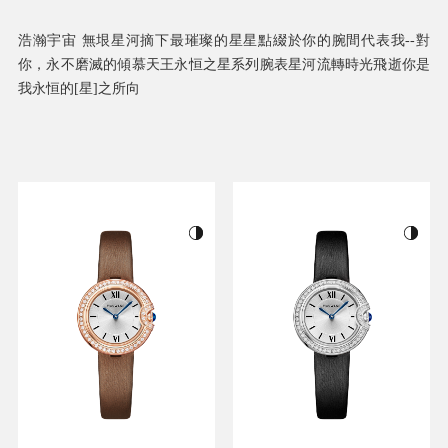
浩瀚宇宙 無垠星河摘下最璀璨的星星點綴於你的腕間代表我--對
你，永不磨滅的傾慕天王永恒之星系列腕表星河流轉時光飛逝你是
我永恒的[星]之所向