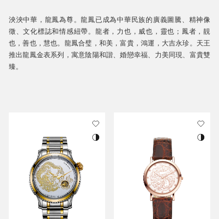
泱泱中華，龍鳳為尊。龍鳳已成為中華民族的廣義圖騰、精神像
徵、文化標誌和情感紐帶。龍者，力也，威也，靈也；鳳者，靚
也，善也，慧也。龍鳳合璧，和美，富貴，鴻運，大吉永珍。天王
推出龍鳳金表系列，寓意陰陽和諧、婚戀幸福、力美同現、富貴雙
臻。