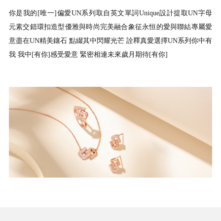
你是我的[唯一]偏愛UN系列取自英文單詞Unique設計提取UN字母
元素交錯環扣造型優雅與時尚完美融合象征永恒的愛與聯結專屬愛
意盡在UN精美鑲石 點綴其中閃耀光芒 詮釋真愛選擇UN系列你中有
我 我中[有你]感受愛意 緊密相連未來歲月期待[有你]