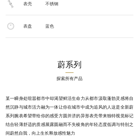
表壳
不锈钢
表盘
蓝色
蔚系列
探索所有产品
某一瞬身处喧嚣都市中却渴望鲜活生命力从都市汲取蓬勃灵感将自
然沉静与城市活力融为一体让你在城市中成为追风的人这是全新蔚
系列腕表希望带给你的感受方圆并济的异形表壳带来独特视觉标记
结合轻薄舒适的质感展露圆融而不失棱角的年轻态度低调与特别之
间蔚然自我，向上生长释放感性魅力