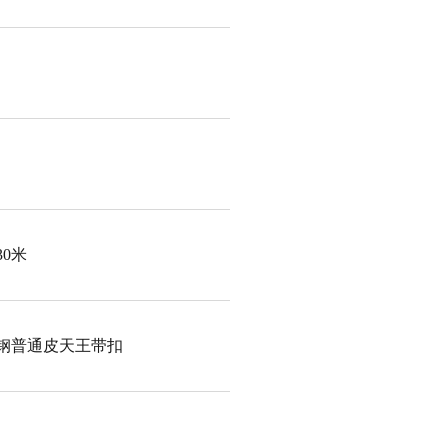
30米
钢普通皮天王带扣