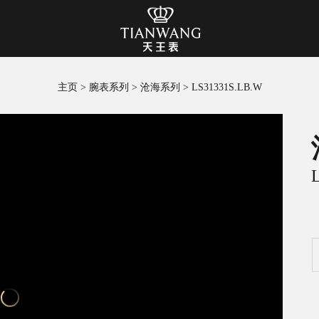
主页
>
腕表系列
>
沧海系列
>
LS31331S.LB.W