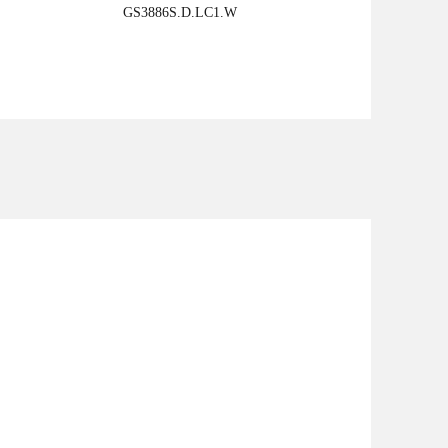
GS3886S.D.LC1.W
立即探索