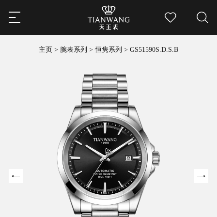
主页
>
腕表系列
>
恒隽系列
>
GS51590S.D.S.B