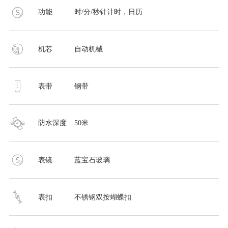
功能
时/分/秒针计时，日历
机芯
自动机械
表带
钢带
防水深度
50米
表镜
蓝宝石玻璃
表扣
不锈钢双按蝴蝶扣