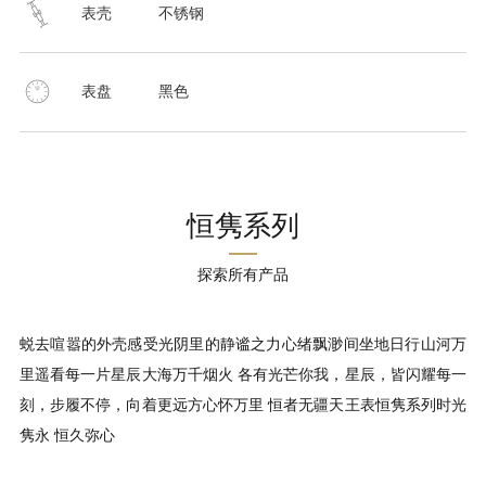
表壳
不锈钢
表盘
黑色
恒隽系列
探索所有产品
蜕去喧嚣的外壳感受光阴里的静谧之力心绪飘渺间坐地日行山河万
里遥看每一片星辰大海万千烟火 各有光芒你我，星辰，皆闪耀每一
刻，步履不停，向着更远方心怀万里 恒者无疆天王表恒隽系列时光
隽永 恒久弥心