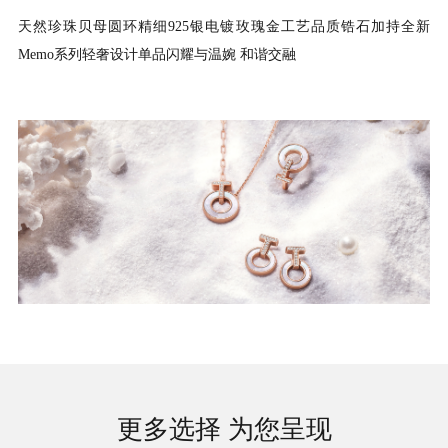
天然珍珠贝母圆环精细925银电镀玫瑰金工艺品质锆石加持全新
Memo系列轻奢设计单品闪耀与温婉 和谐交融
更多选择 为您呈现