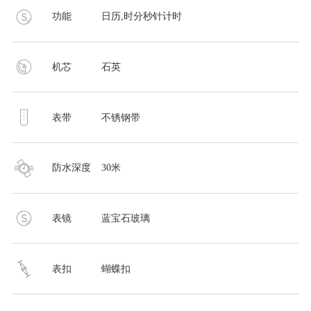
功能
日历,时分秒针计时
机芯
石英
表带
不锈钢带
防水深度
30米
表镜
蓝宝石玻璃
表扣
蝴蝶扣