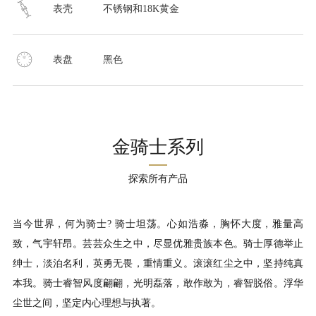
表壳
不锈钢和18K黄金
表盘
黑色
金骑士系列
探索所有产品
当今世界，何为骑士? 骑士坦荡。心如浩淼，胸怀大度，雅量高
致，气宇轩昂。芸芸众生之中，尽显优雅贵族本色。骑士厚德举止
绅士，淡泊名利，英勇无畏，重情重义。滚滚红尘之中，坚持纯真
本我。骑士睿智风度翩翩，光明磊落，敢作敢为，睿智脱俗。浮华
尘世之间，坚定内心理想与执著。