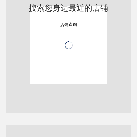
搜索您身边最近的店铺
店铺查询