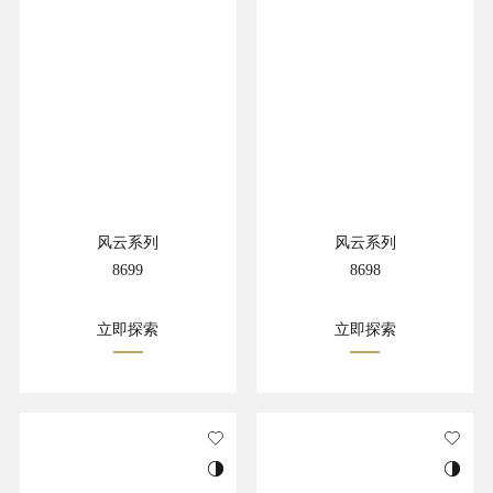
风云系列
风云系列
8699
8698
立即探索
立即探索