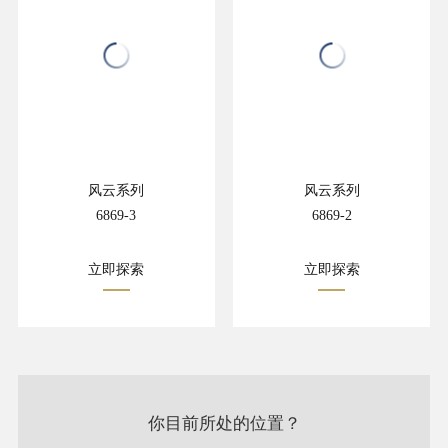
风云系列
风云系列
6869-3
6869-2
立即探索
立即探索
你目前所处的位置？