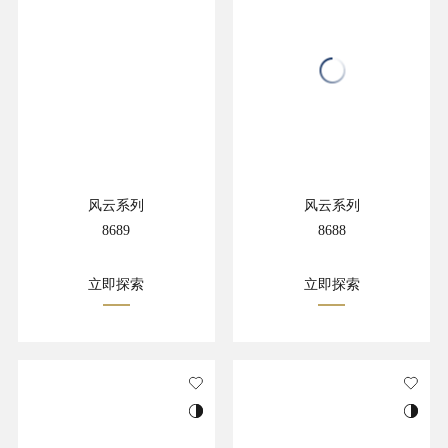
风云系列
风云系列
8689
8688
立即探索
立即探索