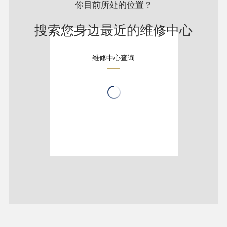
你目前所处的位置？
搜索您身边最近的维修中心
维修中心查询