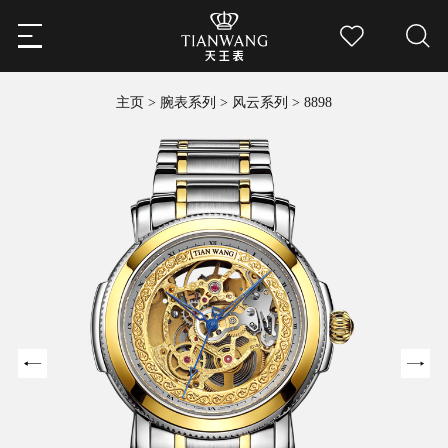
主页
>
腕表系列
>
风云系列
>
8898